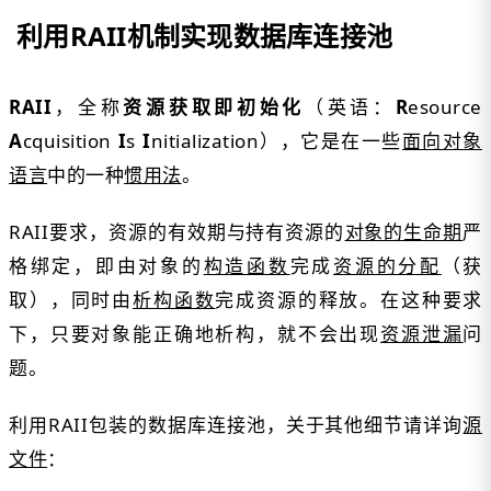
利用RAII机制实现数据库连接池
RAII
，全称
资源获取即初始化
（英语：
R
esource
A
cquisition
I
s
I
nitialization），它是在一些
面向对象
语言
中的一种
惯用法
。
RAII要求，资源的有效期与持有资源的
对象的生命期
严
格绑定，即由对象的
构造函数
完成
资源的分配
（获
取），同时由
析构函数
完成资源的释放。在这种要求
下，只要对象能正确地析构，就不会出现
资源泄漏
问
题。
利用RAII包装的数据库连接池，关于其他细节请详询
源
文件
：