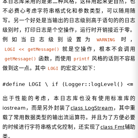
本日志库采用的是第二种风格，这样用起来更自然，也
不必费心考虑字符串格式化和参数类型，可以随用随
写。另一个好处是当输出的日志级别高于语句的的日志
级别时，打印日志是个空操作，运行时开销接近于零。
例如当日志级别设置为
时，
WARNING
就是空操作，根本不会调用
LOGI << getMessage()
函数，而使用
风格的话则不容易
getMessage()
printf
做到这一点。其中
的宏定义如下：
LOGI
#define LOGI \ if (Logger::logLevel() <= 
出于性能的考虑，本日志库也没有使用标准库的
iostream，而是另外封装了
class
LogStream
，其中重
载了常用数据类型的输出流运算符。并且为了方便必要
的时候进行字符串格式化控制，还实现了
class
Fmt
辅助
类。