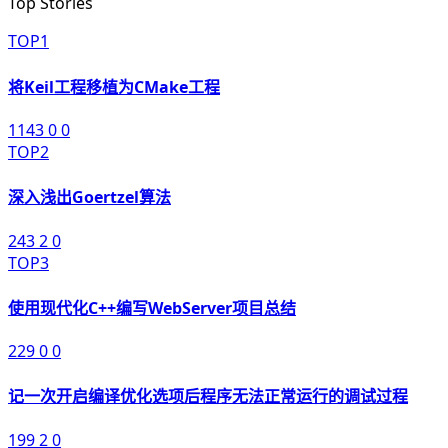
Top Stories
TOP1
将Keil工程移植为CMake工程
1143
0
0
TOP2
深入浅出Goertzel算法
243
2
0
TOP3
使用现代化C++编写WebServer项目总结
229
0
0
记一次开启编译优化选项后程序无法正常运行的调试过程
199
2
0