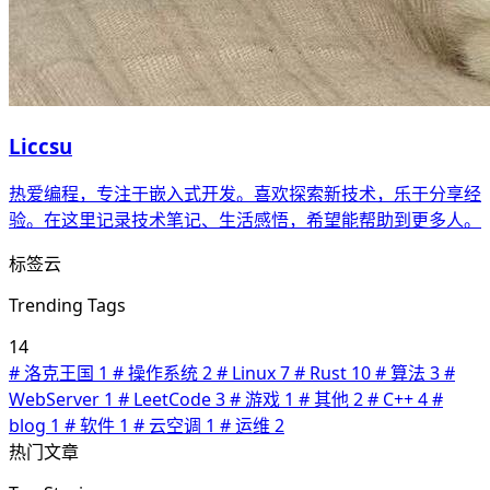
Liccsu
热爱编程，专注于嵌入式开发。喜欢探索新技术，乐于分享经
验。在这里记录技术笔记、生活感悟，希望能帮助到更多人。
标签云
Trending Tags
14
#
洛克王国
1
#
操作系统
2
#
Linux
7
#
Rust
10
#
算法
3
#
WebServer
1
#
LeetCode
3
#
游戏
1
#
其他
2
#
C++
4
#
blog
1
#
软件
1
#
云空调
1
#
运维
2
热门文章