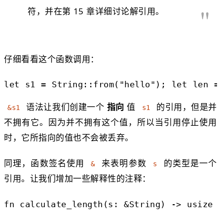
符，并在第 15 章详细讨论解引用。
仔细看看这个函数调用：
let
s1
=
String
::
from
(
"hello"
);
let
len
语法让我们创建一个
指向
值
的引用，但是并
&s1
s1
不拥有它。因为并不拥有这个值，所以当引用停止使用
时，它所指向的值也不会被丢弃。
同理，函数签名使用
来表明参数
的类型是一个
&
s
引用。让我们增加一些解释性的注释：
fn
calculate_length
(s: &
String
)
->
usize