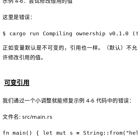
示例 4-6：尝试修改借用的值
这里是错误：
$
cargo run
Compiling ownership v0.1.0 (f
正如变量默认是不可变的，引用也一样。（默认）不允
许修改引用的值。
可变引用
我们通过一个小调整就能修复示例 4-6 代码中的错误：
文件名: src/main.rs
fn
main
() {
let
mut
s
=
String
::
from
(
"hel