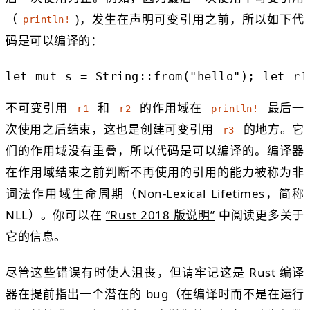
（
)，发生在声明可变引用之前，所以如下代
println!
码是可以编译的：
let
mut
s
=
String
::
from
(
"hello"
);
let
r1
不可变引用
和
的作用域在
最后一
r1
r2
println!
次使用之后结束，这也是创建可变引用
的地方。它
r3
们的作用域没有重叠，所以代码是可以编译的。编译器
在作用域结束之前判断不再使用的引用的能力被称为非
词法作用域生命周期（Non-Lexical Lifetimes，简称
NLL）。你可以在
“Rust 2018 版说明”
中阅读更多关于
它的信息。
尽管这些错误有时使人沮丧，但请牢记这是 Rust 编译
器在提前指出一个潜在的 bug（在编译时而不是在运行