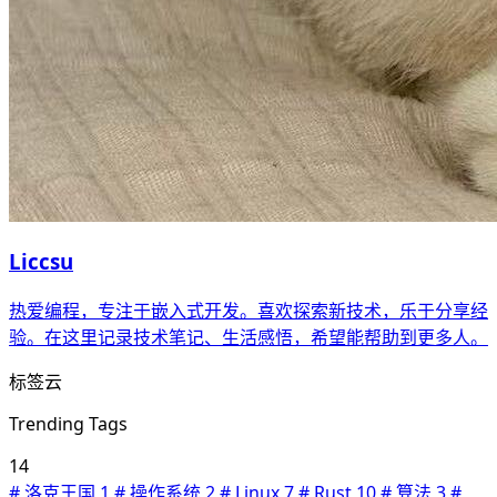
Liccsu
热爱编程，专注于嵌入式开发。喜欢探索新技术，乐于分享经
验。在这里记录技术笔记、生活感悟，希望能帮助到更多人。
标签云
Trending Tags
14
#
洛克王国
1
#
操作系统
2
#
Linux
7
#
Rust
10
#
算法
3
#