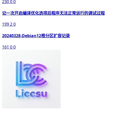
230
0
0
记一次开启编译优化选项后程序无法正常运行的调试过程
199
2
0
20240328-Debian12根分区扩容记录
161
0
0