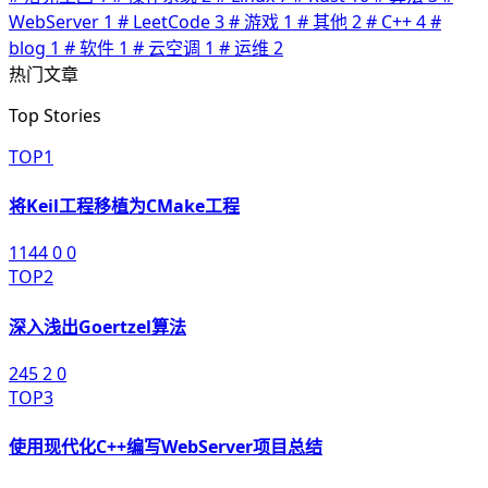
WebServer
1
#
LeetCode
3
#
游戏
1
#
其他
2
#
C++
4
#
blog
1
#
软件
1
#
云空调
1
#
运维
2
热门文章
Top Stories
TOP1
将Keil工程移植为CMake工程
1144
0
0
TOP2
深入浅出Goertzel算法
245
2
0
TOP3
使用现代化C++编写WebServer项目总结