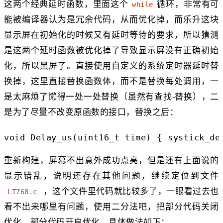
这两个经典延时函数，里面这个
循环，非常有可
while
能被编译器认为是冗余代码，从而优化掉，而乐升这块
显示屏在初始化的时候又有延时等待的要求，所以猜测
是这两个延时函数被优化掉了导致显示屏没有正确初始
化，所以黑屏了。直接使用自定义的系统定时器延时替
换掉，这里直接替换函数体，而不是替换每处调用，一
是太麻烦了懒得一处一处替换（虽然有查找-替换），二
是为了尽量不改变原函数的接口，替换之后：
void Delay_us(uint16_t time) { systick_de
重新构建，屏幕不出意外成功点亮，但是还有上面说的
显示错乱，说明还存在其他问题，继续定位到文件
，这个文件里代码就比较多了，一眼看过去也
LT768.c
看不出来哪里有问题，使用二分法吧，把部分代码关闭
优化，部分代码开启优化，具体做法如下：